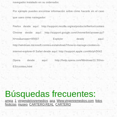
navegador instalado en su ordenador.
Por ejemplo puedes encontrar información sobre cómo hacerlo en el caso
que uses como navegador:
Firefox desde aquí: http://support.mozilla.org/es/products/firefox/cookies
Chrome desde aquí: http://support.google.com/chrome/bin/answer.py?
hl=es&answer=95647 Explorer desde aquí:
http://windows.microsoft.com/es-es/windows7/how-to-manage-cookies-in-
internet-explorer-9 Safari desde aquí: http://support.apple.com/kb/ph5042
Opera desde aquí: http://help.opera.com/Windows/11.50/es-
ES/cookies.html
Búsquedas frecuentes:
ampa
1
virgendelosremedios
apa
Www.virgenremedios.com
fotos
Noticias
museo
CARTERO REAL
CARTERO