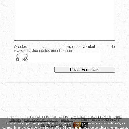
Aceptas la
política de privacidad
de
www.ampavirgendelosremedios.com
SI
NO
©2026 TODOS LOS DERECHOS RESERVADOS. •
ALVENTUS EXTRAESCOLARES
•
ZONA
PRIVADA
•
POLÍTICA DE PRIVACIDAD
•
COOKIES
• DISEÑO Y PROGRAMACIÓN WEB
Solicitamos su permiso para obtener datos estadísticos de su navegación en esta web, en
INTRAEMPRESAS.COM
cumplimiento del Real Decreto-ley 13/2012. Si continúa navegando consideramos que acepta